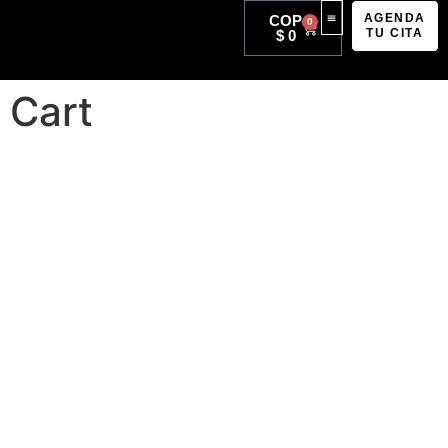
AGENDA
COP
0
TU CITA
$
0
Hecho Para Ti
# Novias Reales
Cart